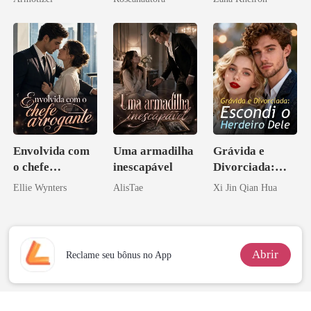
Psicopata :
CONTRATO
DE SANGUE
Envolvida com
Uma armadilha
Grávida e
o chefe
inescapável
Divorciada:
arrogante
Escondi o
Ellie Wynters
AlisTae
Xi Jin Qian Hua
Herdeiro Dele
Abrir
Reclame seu bônus no App