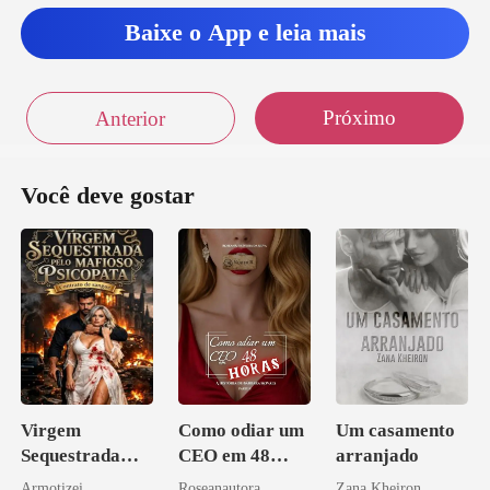
Baixe o App e leia mais
Próximo
Anterior
Você deve gostar
Virgem
Como odiar um
Um casamento
Sequestrada
CEO em 48
arranjado
pelo Mafioso
horas
Armotizei
Roseanautora
Zana Kheiron