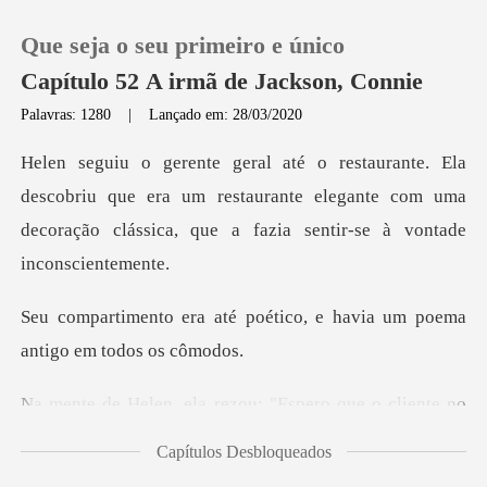
Que seja o seu primeiro e único
Capítulo 52 A irmã de Jackson, Connie
Palavras: 1280
|
Lançado em: 28/03/2020
0
briu que era um restaurante elegante com uma
Loja
decoração cl
Histórico
poético, e havia um poema
Sair
"Espero que o cliente no
Baixar App
janta
Capítulos Desbloqueados