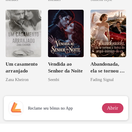
o magnata
Ascende
Um casamento
Vendida ao
Abandonada,
arranjado
Senhor da Noite
ela se tornou a
noiva do arqui-
Zana Kheiron
Seenbi
Fading Signal
inimigo do ex
Abrir
Reclame seu bônus no App