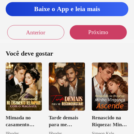
Baixe o App e leia mais
Próximo
Anterior
Você deve gostar
Mimada no
Tarde demais
Renascido na
casamento
para me
Riqueza: Minha
relâmpago com
reconquistar!
Vingança
IReader
IReader
Simeon Kyle