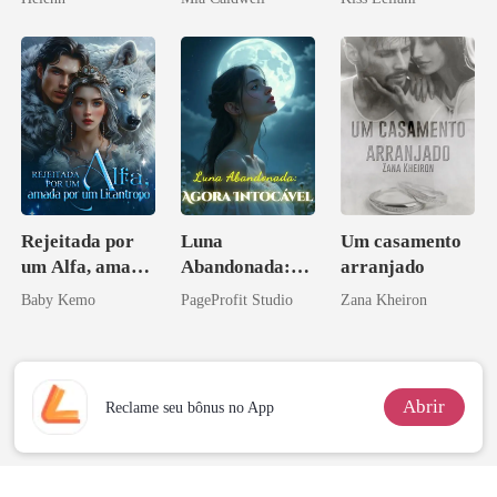
escrava do rei
maligno
Rejeitada por
Luna
Um casamento
um Alfa, amada
Abandonada:
arranjado
por um
Agora Intocável
Baby Kemo
PageProfit Studio
Zana Kheiron
Licantropo
Abrir
Reclame seu bônus no App