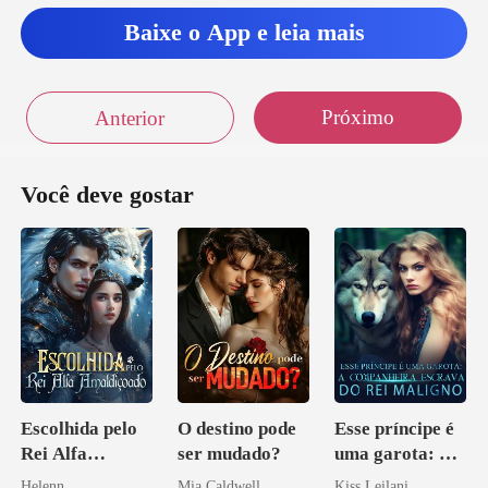
Baixe o App e leia mais
Próximo
Anterior
Você deve gostar
Escolhida pelo
O destino pode
Esse príncipe é
Rei Alfa
ser mudado?
uma garota: A
Amaldiçoado
companheira
Helenn
Mia Caldwell
Kiss Leilani