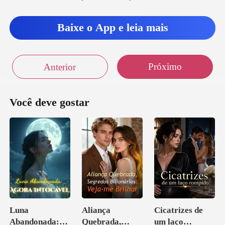
Baixe o App e leia mais
Próximo
Anterior
Você deve gostar
Luna
Aliança
Cicatrizes de
Abandonada:
Quebrada,
um laço