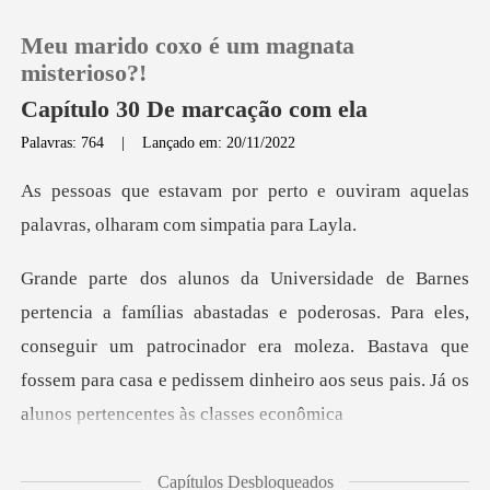
Meu marido coxo é um magnata
misterioso?!
Capítulo 30 De marcação com ela
Palavras: 764
|
Lançado em: 20/11/2022
0
o e ouviram aquelas
Loja
palavras, o
Histórico
oderosas. Para eles,
conseguir um patrocinador era moleza. Bastava que
Sair
fossem para c
Baixar App
Capítulos Desbloqueados