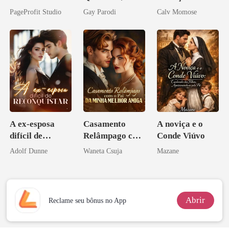
Agora Intocável
Segredos
rompido
PageProfit Studio
Gay Parodi
Calv Momose
Bilionários:
Veja-me Brilhar
A ex-esposa
Casamento
A noviça e o
difícil de
Relâmpago com
Conde Viúvo
reconquistar
o Pai da Minha
Adolf Dunne
Waneta Csuja
Mazane
Melhor Amiga
Abrir
Reclame seu bônus no App