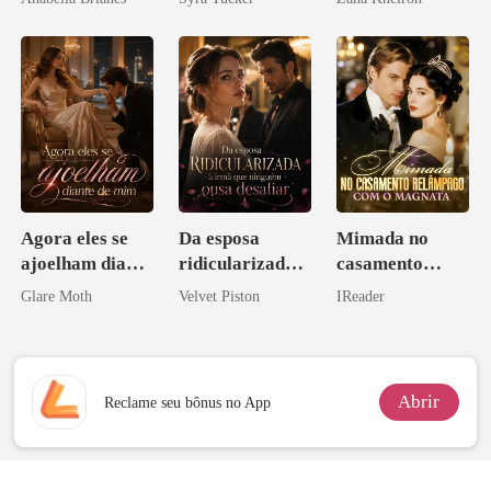
Agora eles se
Da esposa
Mimada no
ajoelham diante
ridicularizada à
casamento
de mim
irmã que
relâmpago com
Glare Moth
Velvet Piston
IReader
ninguém ousa
o magnata
desafiar
Abrir
Reclame seu bônus no App