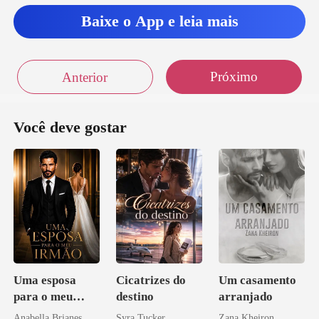
Baixe o App e leia mais
Próximo
Anterior
Você deve gostar
Uma esposa
Cicatrizes do
Um casamento
para o meu
destino
arranjado
irmão
Anabella Brianes
Syra Tucker
Zana Kheiron