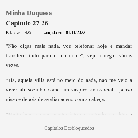
Minha Duquesa
Capítulo 27 26
Palavras: 1429
|
Lançado em: 01/11/2022
0
hoje e mandar
transferir tudo para o
Loja
o a
Histórico
viver ali sozinho como um suspiro anti-social",
Sair
o em segredo, se alguma
Baixar App
vez
Capítulos Desbloqueados