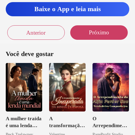
Baixe o App e leia mais
Próximo
Anterior
Você deve gostar
A mulher traída
A
O
é uma lenda
transformação
Arrependiment
mundial
inesperada da
o do Alfa:
Beck Trelawney
Valentine
PageProfit Studio