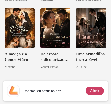
minha ex-
Perder Sua
esposa
Verdadeira
Companheira
A noviça e o
Da esposa
Uma armadilha
Conde Viúvo
ridicularizada à
inescapável
irmã que
Mazane
Velvet Piston
AlisTae
ninguém ousa
desafiar
Abrir
Reclame seu bônus no App