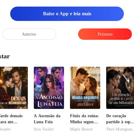
Baixe o App e leia mais
Anterior
Próximo
star
arde demais
A Ascensão da
Fênix da ruína:
De coração
ara me
Luna Feia
Minha segunda
partido à espo
econquistar!
vida e um
de um
Reader
Syra Tucker
Maple Breeze
Theo Mon
homem melhor
bilionário