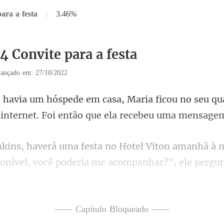
ara a festa
|
3.46%
4 Convite para a festa
ançado em: 27/10/2022
ficou no seu qu
internet. Foi
sponível, você poderia me acompanh
—— Capítulo Bloqueado ——