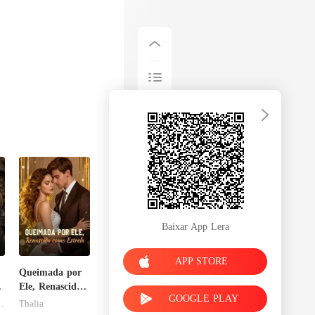
Baixar App Lera
APP STORE
Queimada por
sa
Ele, Renascida
GOOGLE PLAY
como Estrela
tgomery
Thalia