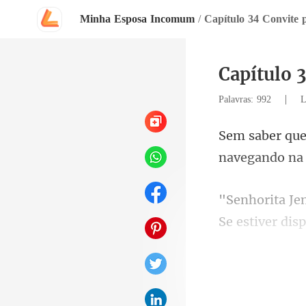
Minha Esposa Incomum
/
Capítulo 34 Convite p
Capítulo 3
|
Palavras: 992
L
navegando na 
Se estiver di
o qui