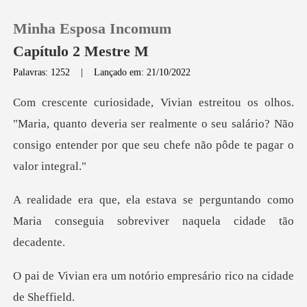
Minha Esposa Incomum
Capítulo 2 Mestre M
Palavras: 1252
|
Lançado em: 21/10/2022
0
, quanto deveria ser realmente o seu salário? Não
Loja
consigo en
Histórico
erguntando como
Sair
Maria conseguia sobr
Baixar App
notório empresário rico