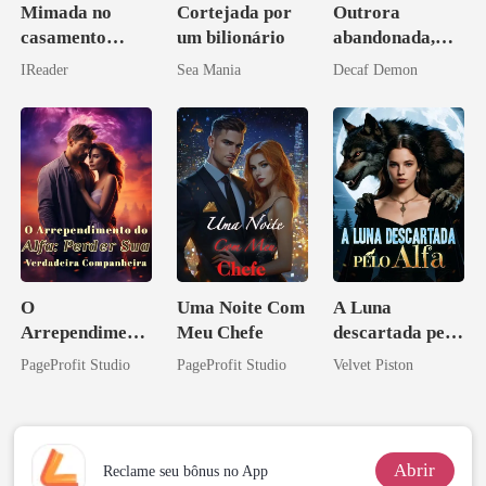
Mimada no
Cortejada por
Outrora
casamento
um bilionário
abandonada,
relâmpago com
agora intocável
IReader
Sea Mania
Decaf Demon
o magnata
O
Uma Noite Com
A Luna
Arrependiment
Meu Chefe
descartada pelo
o do Alfa:
Alfa
PageProfit Studio
PageProfit Studio
Velvet Piston
Perder Sua
Verdadeira
Companheira
Abrir
Reclame seu bônus no App