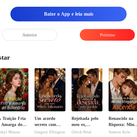
Baixe o App e leia mais
Anterior
Próximo
star
 Traição Fria
Um acordo
Rejeitada pelo
Renascido na
 Amarga do
secreto com
meu ex,
Riqueza: Minh
ilionário
meu chefe
desejada pelo
Vingança
thyl Minow
Gregory Ellington
Glitch Petal
Simeon Kyle
bilionário
pai dele
Ascende