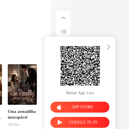
Baixar App Lera
APP STORE
Uma armadilha
a
inescapável
GOOGLE PLAY
AlisTae