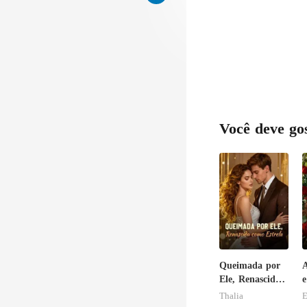
Você deve go
Queimada por
A
Ele, Renascida
e
como Estrela
B
Thalia
E