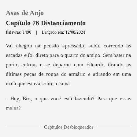
Asas de Anjo
Capítulo 76 Distanciamento
Palavras: 1490
|
Lançado em: 12/08/2024
0
arto do amigo. Sem bater na
Loja
porta, entrou, e se deparou com Eduardo tirando as
ú
Histórico
Sair
ocê está fazendo? P
Baixar App
os movimentos po
Capítulos Desbloqueados