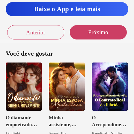
Baixe o App e leia mais
Próximo
Anterior
Você deve gostar
O diamante
Minha
O
empoeirado
assistente,
Arrependiment
brilha
minha esposa
o do Alfa: O
Daylight
Sweet Tea
PageProfit Studio