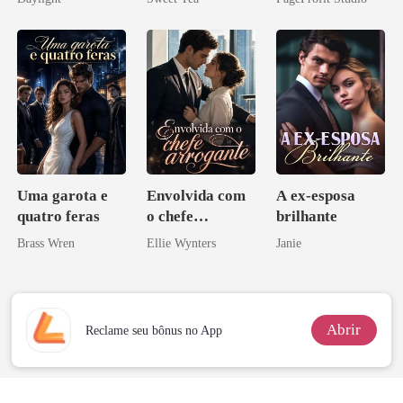
novamente
misteriosa
Contrato Real
da Híbrida
Uma garota e
Envolvida com
A ex-esposa
quatro feras
o chefe
brilhante
arrogante
Brass Wren
Ellie Wynters
Janie
Abrir
Reclame seu bônus no App