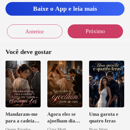
Baixe o App e leia mais
Próximo
Anterior
Você deve gostar
Mandaram-me
Agora eles se
Uma garota e
para a cadeia?
ajoelham diante
quatro feras
Agora me
de mim
Oyster Paradox
Glare Moth
Brass Wren