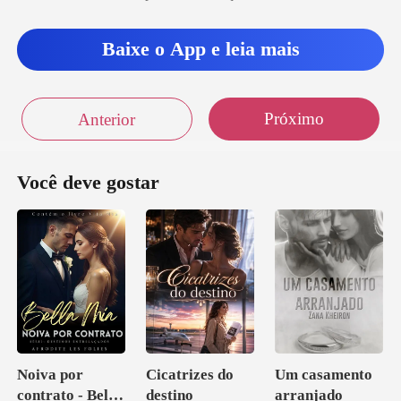
Baixe o App e leia mais
Próximo
Anterior
Você deve gostar
Noiva por
Cicatrizes do
Um casamento
contrato - Bella
destino
arranjado