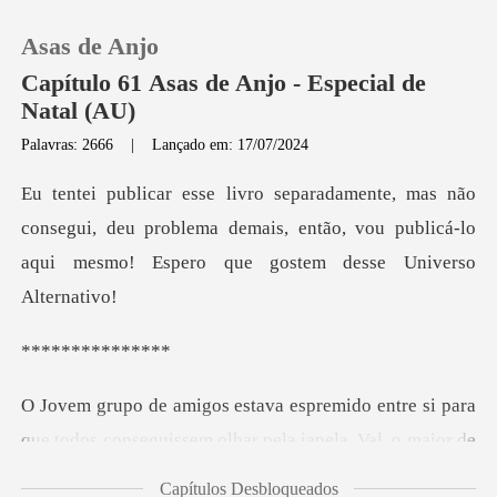
Asas de Anjo
Capítulo 61 Asas de Anjo - Especial de
Natal (AU)
Palavras: 2666
|
Lançado em: 17/07/2024
0
Loja
onsegui, deu problema demais, então, vou publicá-lo
aq
Histórico
*****
Sair
Baixar App
ue todos conseguissem olhar pela janela. Val, o maior de
Capítulos Desbloqueados