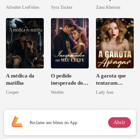
Mia
Afrodite LesFolies
Syra Tucker
Zana Kheiron
A médica da
O pedido
A garota que
matilha
inesperado do
tentaram
meu chefe
apagar
Cooper
Weeble
Lady Ann
Abrir
Reclame seu bônus no App