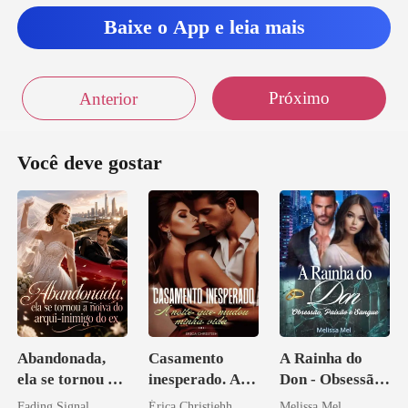
Baixe o App e leia mais
Próximo
Anterior
Você deve gostar
Abandonada,
Casamento
A Rainha do
ela se tornou a
inesperado. A
Don - Obsessão,
noiva do arqui-
noite que mudou
Paixão e Sangue
Fading Signal
Érica Christiehh
Melissa Mel