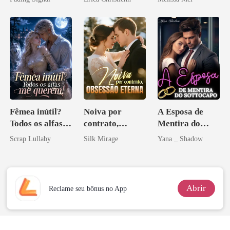
inimigo do ex
minha vida
Fêmea inútil?
Noiva por
A Esposa de
Todos os alfas
contrato,
Mentira do
me querem!
obsessão eterna
Sottocapo
Scrap Lullaby
Silk Mirage
Yana _ Shadow
Abrir
Reclame seu bônus no App