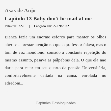
Asas de Anjo
Capítulo 13 Baby don't be mad at me
Palavras: 2226
|
Lançado em: 27/09/2022
0
Loja
tom de voz monótono, somado a constante repetição do
mesmo assunto, pesava as pálpebras dela. O que ela não
Histórico
d
Sair
Baixar App
s de
Capítulos Desbloqueados