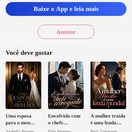
Baixe o App e leia mais
Anterior
Você deve gostar
Uma esposa
Envolvida com
A mulher traída
para o meu
o chefe
é uma lenda
irmão
arrogante
mundial
Anabella Brianes
Ellie Wynters
Beck Trelawney