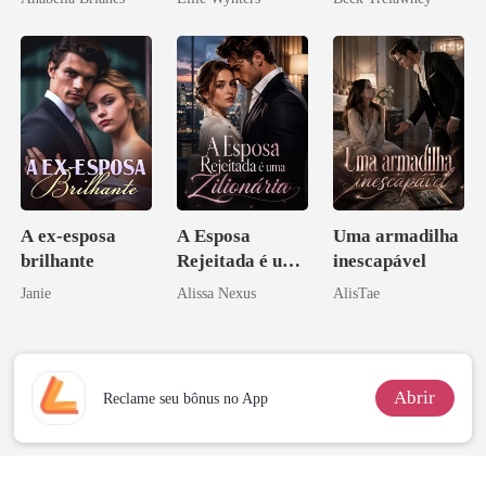
A ex-esposa
A Esposa
Uma armadilha
brilhante
Rejeitada é uma
inescapável
Zilionária
Janie
Alissa Nexus
AlisTae
Abrir
Reclame seu bônus no App