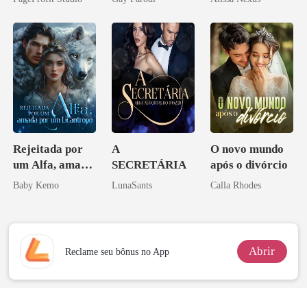
Ex
Bilionários:
Veja-me Brilhar
Rejeitada por
A
O novo mundo
um Alfa, amada
SECRETÁRIA
após o divórcio
por um
Baby Kemo
LunaSants
Calla Rhodes
Licantropo
Abrir
Reclame seu bônus no App