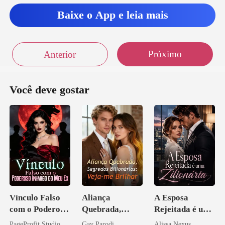
Baixe o App e leia mais
Próximo
Anterior
Você deve gostar
Vínculo Falso
Aliança
A Esposa
com o Poderoso
Quebrada,
Rejeitada é uma
Inimigo do Meu
Segredos
Zilionária
PageProfit Studio
Gay Parodi
Alissa Nexus