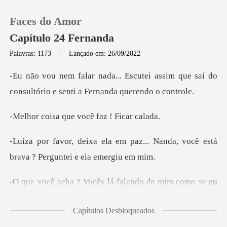
Faces do Amor
Capítulo 24 Fernanda
Palavras: 1173
|
Lançado em: 26/09/2022
0
ei assim que saí do
consultório e s
Loja
que você faz !
Histórico
paz... Nanda, você está
brava ?
Sair
lá falando de mim como se
Baixar App
Capítulos Desbloqueados
que esta