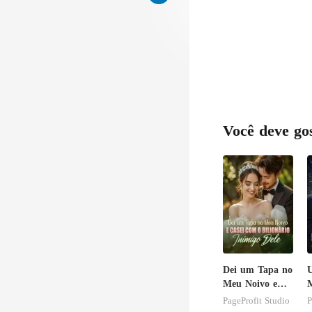
Você deve go
Dei um Tapa no
Meu Noivo e
Casei com o
PageProfit Studio
P
Bilionário