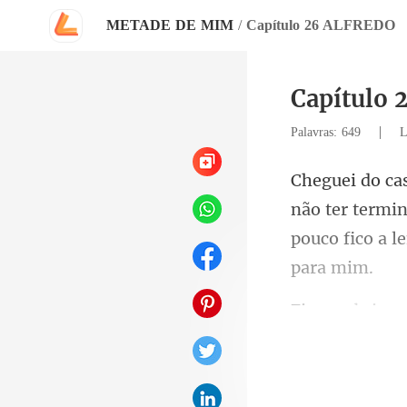
METADE DE MIM
/
Capítulo 26 ALFREDO
Capítulo
|
Palavras: 649
L
o ter termi
pouco f
ad