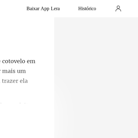
Baixar App Lera
Histórico
r mais um
boxer deito e