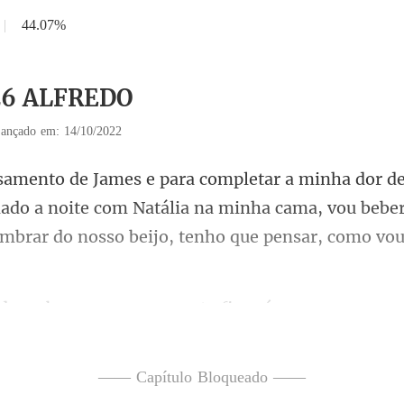
|
44.07%
 26 ALFREDO
ançado em: 14/10/2022
nado a noite com Natália na minha cama, vou bebe
fico só com uma cueca 
—— Capítulo Bloqueado ——