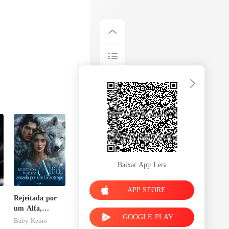
Baixar App Lera
APP STORE
Rejeitada por
um Alfa,
GOOGLE PLAY
amada por um
Baby Kemo
r
Licantropo