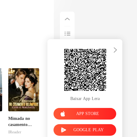
Baixar App Lera
APP STORE
Mimada no
casamento
GOOGLE PLAY
relâmpago com
IReader
o magnata