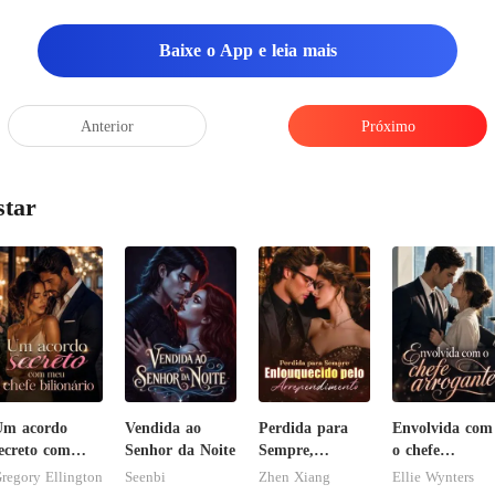
Baixe o App e leia mais
Anterior
Próximo
star
Um acordo
Vendida ao
Perdida para
Envolvida com
ecreto com
Senhor da Noite
Sempre,
o chefe
eu chefe
Enlouquecido
arrogante
regory Ellington
Seenbi
Zhen Xiang
Ellie Wynters
ilionário
pelo