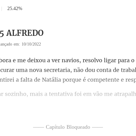
|
25.42%
 15 ALFREDO
ançado em: 10/10/2022
curar uma nova secretaria, não dou conta de traba
mais a tentativa foi em
oite saio da em
—— Capítulo Bloqueado ——