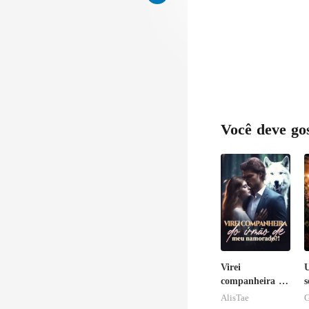
Você deve go
Virei
companheira do
s
irmão de meu
m
AlisTae
G
namorado?!
b