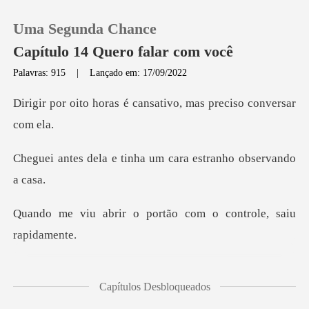
Uma Segunda Chance
Capítulo 14 Quero falar com você
Palavras: 915
|
Lançado em: 17/09/2022
0
é cansativo, mas prec
Loja
tinha um cara estra
Histórico
o portão com o contr
Sair
Baixar App
zer um jantar e estava
Capítulos Desbloqueados
co