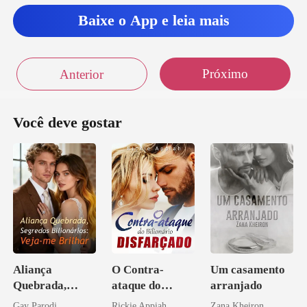
o que está fazendo aqui ?
Baixe o App e leia mais
Próximo
Anterior
Você deve gostar
Aliança
O Contra-
Um casamento
Quebrada,
ataque do
arranjado
Segredos
Bilionário
Gay Parodi
Rickie Appiah
Zana Kheiron