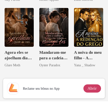
Bilionários:
Disfarçado
Veja-me Brilhar
Agora eles se
Mandaram-me
A noiva do meu
ajoelham diante
para a cadeia?
filho - A
de mim
Agora me
Redenção do
Glare Moth
Oyster Paradox
Yana _ Shadow
vejam esmagá-
grego
los
Abrir
Reclame seu bônus no App