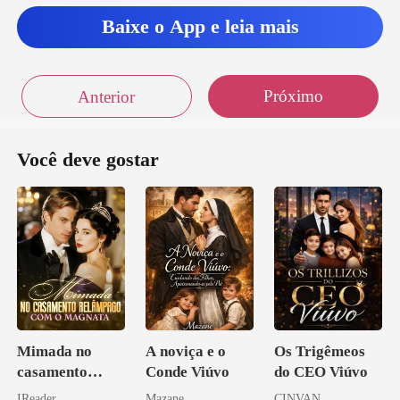
Baixe o App e leia mais
Próximo
Anterior
Você deve gostar
Mimada no
A noviça e o
Os Trigêmeos
casamento
Conde Viúvo
do CEO Viúvo
relâmpago com
IReader
Mazane
CINVAN