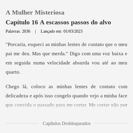
A Mulher Misteriosa
Capítulo 16 A escassos passos do alvo
Palavras: 2036
|
Lançado em: 01/03/2023
0
u
pai me deu. Mas que merda." Digo com uma voz baixa e
Loja
Histórico
Sair
e após isso congelo quando vejo a minha face
que convida o p
Baixar App
Capítulos Desbloqueados