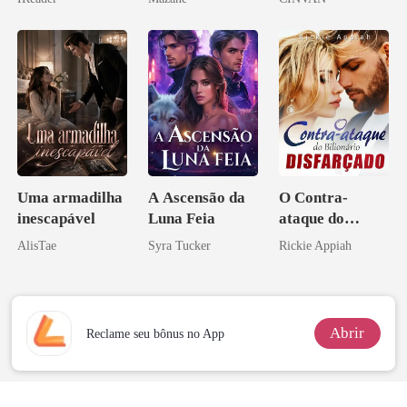
o magnata
Uma armadilha
A Ascensão da
O Contra-
inescapável
Luna Feia
ataque do
Bilionário
AlisTae
Syra Tucker
Rickie Appiah
Disfarçado
Abrir
Reclame seu bônus no App