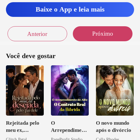
Baixe o App e leia mais
Próximo
Anterior
Você deve gostar
Rejeitada pelo
O
O novo mundo
meu ex,
Arrependiment
após o divórcio
desejada pelo
o do Alfa: O
Glitch Petal
PageProfit Studio
Calla Rhodes