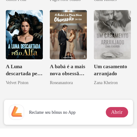
pai dele
Contrato Real
da Híbrida
A Luna
A babá é a mais
Um casamento
descartada pelo
nova obsessão
arranjado
Alfa
do CEO
Velvet Piston
Roseanautora
Zana Kheiron
Abrir
Reclame seu bônus no App