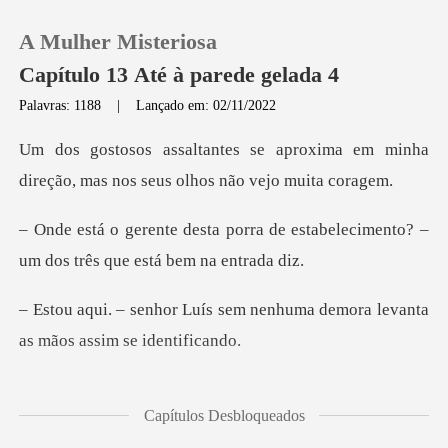
A Mulher Misteriosa
Capítulo 13 Até à parede gelada 4
Palavras: 1188
|
Lançado em: 02/11/2022
0
roxima em minha
direção, mas nos
Loja
a de estabelecimento? –
um dos t
Histórico
sem nenhuma demora levanta
Sair
a
Baixar App
– outro do grupo diz
Capítulos Desbloqueados