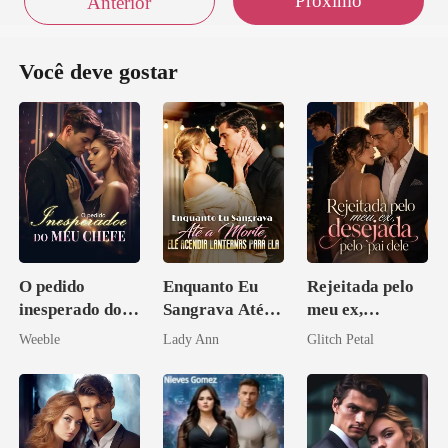
Próximo
Anterior
Você deve gostar
O pedido
Enquanto Eu
Rejeitada pelo
inesperado do
Sangrava Até a
meu ex,
meu chefe
Morte, Ele
desejada pelo
Weeble
Lady Ann
Glitch Petal
Acendia
pai dele
Lanternas Para
Ela