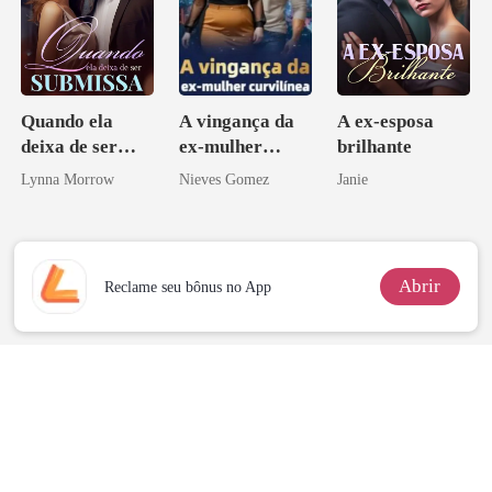
Quando ela
A vingança da
A ex-esposa
deixa de ser
ex-mulher
brilhante
submissa
curvilínea
Lynna Morrow
Nieves Gomez
Janie
Abrir
Reclame seu bônus no App