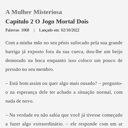
A Mulher Misteriosa
Capítulo 2 O Jogo Mortal Dois
Palavras: 1068
|
Lançado em: 02/10/2022
0
a já exposto fora da sua cueca, dou-lhe um beijo
Loja
demorado na
Histórico
o? – pergunto-
Sair
o na esperança dele ter ac
Baixar App
ivesse começado
a fazer algo extraordin