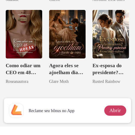
os príncipes
licantropos
Como odiar um
Agora eles se
Ex-esposa do
CEO em 48
ajoelham diante
presidente?
horas
de mim
Preciosa
Roseanautora
Glare Moth
Rusted Rainbow
princesa de uma
família
mafiosa!
Abrir
Reclame seu bônus no App