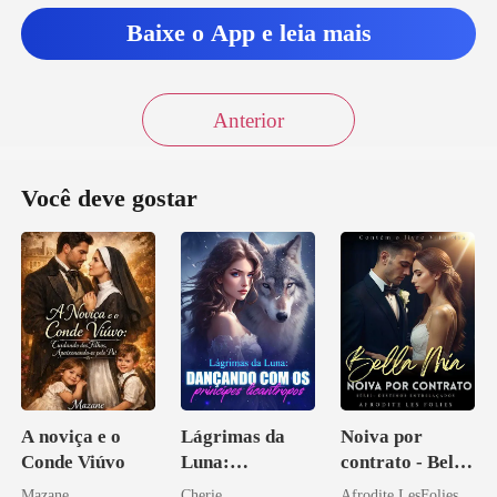
Baixe o App e leia mais
Anterior
Você deve gostar
A noviça e o
Lágrimas da
Noiva por
Conde Viúvo
Luna:
contrato - Bella
Dançando com
Mia
Mazane
Cherie
Afrodite LesFolies