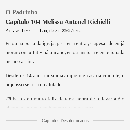
O Padrinho
Capítulo 104 Melissa Antonel Richielli
Palavras: 1290
|
Lançado em: 23/08/2022
0
e apesar de eu já
morar com o Pitty há um
Loja
que me casaria com ele, e
Histórico
Sair
a honra de te levar até o
altar e
Baixar App
Capítulos Desbloqueados
estou mui