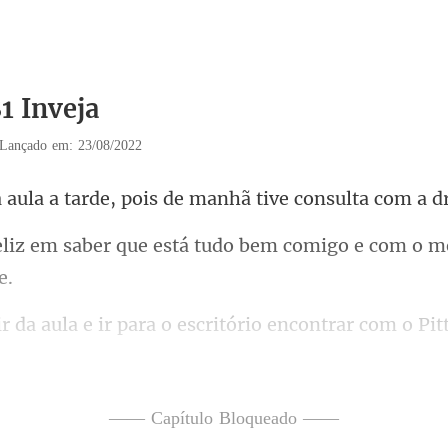
1 Inveja
Lançado em: 23/08/2022
de, pois de manhã tive con
que está tudo bem comigo e c
contrar com o Pit
danado
omeçand
—— Capítulo Bloqueado ——