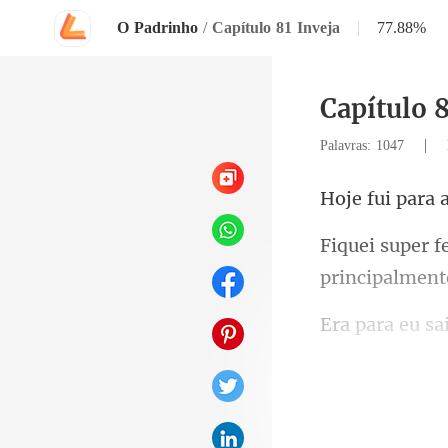
O Padrinho
/
Capítulo 81 Inveja
|
77.88%
Capítulo 8
|
Palavras: 1047
fez um calor 
u c