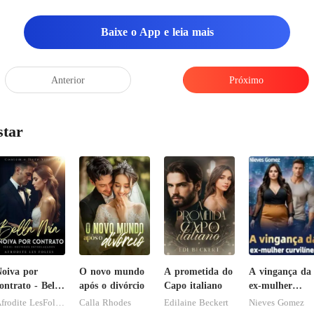
Baixe o App e leia mais
Anterior
Próximo
star
oiva por
O novo mundo
A prometida do
A vingança da
ontrato - Bella
após o divórcio
Capo italiano
ex-mulher
Mia
curvilínea
Afrodite LesFolies
Calla Rhodes
Edilaine Beckert
Nieves Gomez