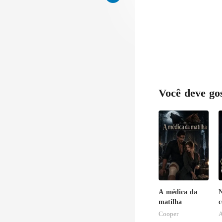
Você deve go
A médica da
N
matilha
c
Cooper