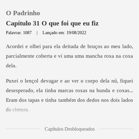
O Padrinho
Capítulo 31 O que foi que eu fiz
Palavras: 1087
|
Lançado em: 19/08/2022
0
uços ao meu lado,
parcialmente coberta
Loja
Histórico
esperado, ela tinha marcas roxas na bunda e coxas...
Sair
Eram d
Baixar App
oi que eu fiz ? Pe
Capítulos Desbloqueados