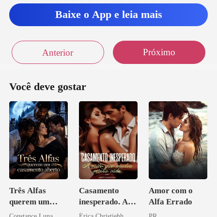
Baixe o App e leia mais
Próximo
Anterior
Você deve gostar
Três Alfas
Casamento
Amor com o
querem um
inesperado. A
Alfa Errado
casamento
noite que mudou
Constance Luna
Érica Christiehh
PR