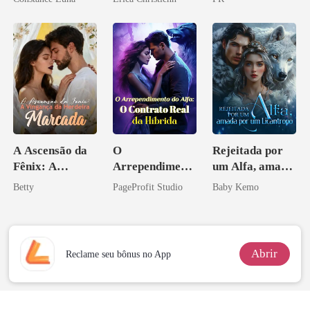
aberto
minha vida
A Ascensão da
O
Rejeitada por
Fênix: A
Arrependiment
um Alfa, amada
Vingança da
o do Alfa: O
por um
Betty
PageProfit Studio
Baby Kemo
Herdeira
Contrato Real
Licantropo
Marcada
da Híbrida
Abrir
Reclame seu bônus no App