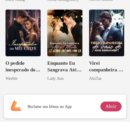
pelo
Arrependiment
o
O pedido
Enquanto Eu
Virei
inesperado do
Sangrava Até a
companheira do
meu chefe
Morte, Ele
irmão de meu
Weeble
Lady Ann
AlisTae
Acendia
namorado?!
Lanternas Para
Ela
Abrir
Reclame seu bônus no App