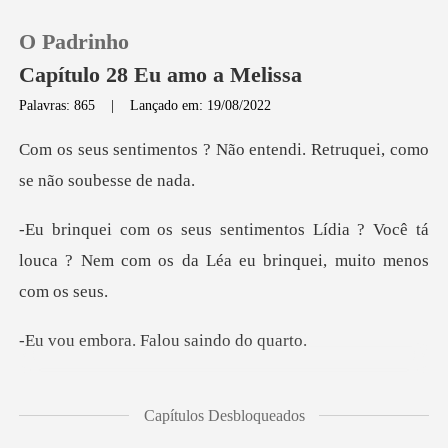
O Padrinho
Capítulo 28 Eu amo a Melissa
Palavras: 865
|
Lançado em: 19/08/2022
0
Não entendi. Retruquei, co
Loja
ídia ? Você tá
louca ? Nem com os da L
Histórico
Sair
a. Falou sain
Baixar App
. Peguei uma camisa
Capítulos Desbloqueados
do Pitty que esta