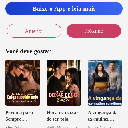
Baixe o App e leia mais
Próximo
Anterior
Você deve gostar
Perdida para
Hora de deixar
A vingança da
Sempre,
de ser tola
ex-mulher
Enlouquecido
curvilínea
Zhen Xiang
Stella Montgomery
Nieves Gomez