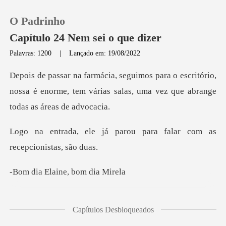
O Padrinho
Capítulo 24 Nem sei o que dizer
Palavras: 1200
|
Lançado em: 19/08/2022
0
escritório,
nossa é enorme, tem várias salas,
Loja
parou para falar com as
Histórico
Sair
laine, bom
Baixar App
Piter. Respo
Capítulos Desbloqueados
a, minha namorada, el