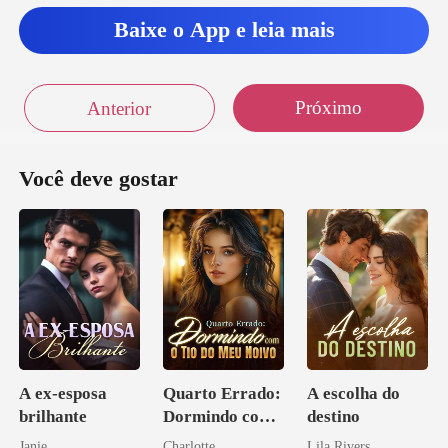
Baixe o App e leia mais
Próximo
Anterior
Você deve gostar
A ex-esposa
Quarto Errado:
A escolha do
brilhante
Dormindo com
destino
o Tio do Meu
Janie
Charlotte
Lila Rivers