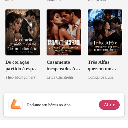
Noivo
De coração
Casamento
Três Alfas
partido à esposa
inesperado. A
querem um
de um bilionário
noite que mudou
casamento
Theo Montgomery
Érica Christiehh
Constance Luna
minha vida
aberto
Abrir
Reclame seu bônus no App