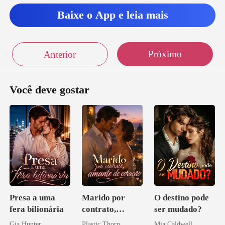
Baixe o App e leia mais
Próximo
Anterior
Você deve gostar
Presa a uma
Marido por
O destino pode
fera bilionária
contrato,
ser mudado?
amante de
Gia Hunter
Plastic Thorn
Mia Caldwell