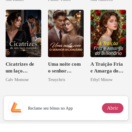
coração
Cicatrizes de
Uma noite com
A Traição Fria
um laço
o senhor
e Amarga do
rompido
Bilionário
Bilionário
Calv Momose
Tessychris
Ethyl Minow
Abrir
Reclame seu bônus no App