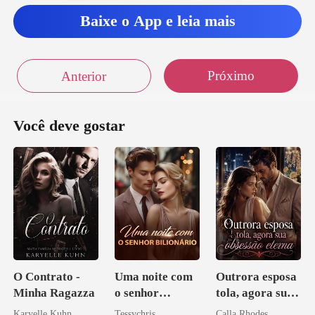
Baixe o App e leia mais
Próximo
Anterior
Você deve gostar
O Contrato -
Uma noite com
Outrora esposa
Minha Ragazza
o senhor
tola, agora sua
Bilionário
obsessão eterna
Karyelle Kuhn
Tessychris
Calla Rhodes