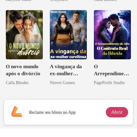
O novo mundo
A vingança da
O
após o divórcio
ex-mulher
Arrependiment
curvilínea
o do Alfa: O
Calla Rhodes
Nieves Gomez
PageProfit Studio
Contrato Real
da Híbrida
Abrir
Reclame seu bônus no App