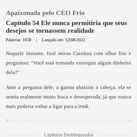
Apaixonada pelo CEO Frio
Capítulo 54 Ele nunca permitiria que seus
desejos se tornassem realidade
Palavras: 1658
|
Lançado em: 12/08/2022
0
om olhar frio e
Loja
perguntou: "Você está t
Histórico
a se
sentia realmente muito fraca e desesperada, já
Sair
Baixar App
u um pouco e disse: "Se
Capítulos Desbloqueados