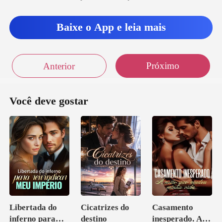
Baixe o App e leia mais
Próximo
Anterior
Você deve gostar
Libertada do
Cicatrizes do
Casamento
inferno para
destino
inesperado. A