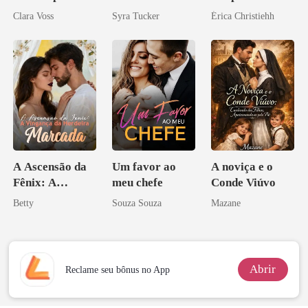
reivindicar meu
noite que mudou
Clara Voss
Syra Tucker
Érica Christiehh
império
minha vida
A Ascensão da
Um favor ao
A noviça e o
Fênix: A
meu chefe
Conde Viúvo
Vingança da
Betty
Souza Souza
Mazane
Herdeira
Marcada
Abrir
Reclame seu bônus no App