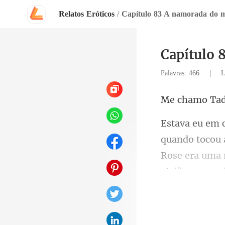
Relatos Eróticos
/
Capítulo 83 A namorada do 
Capítulo 
|
Palavras: 466
L
Rose era uma m