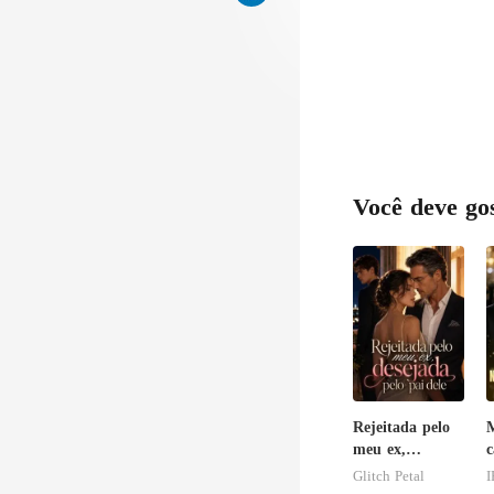
Você deve go
Rejeitada pelo
meu ex,
c
desejada pelo
r
Glitch Petal
I
pai dele
o