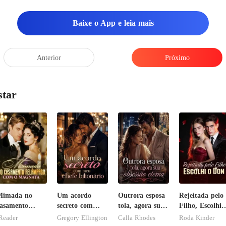
Baixe o App e leia mais
Anterior
Próximo
star
Mimada no
Um acordo
Outrora esposa
Rejeitada pelo
asamento
secreto com
tola, agora sua
Filho, Escolhi 
elâmpago com
meu chefe
obsessão eterna
Don
Reader
Gregory Ellington
Calla Rhodes
Roda Kinder
 magnata
bilionário