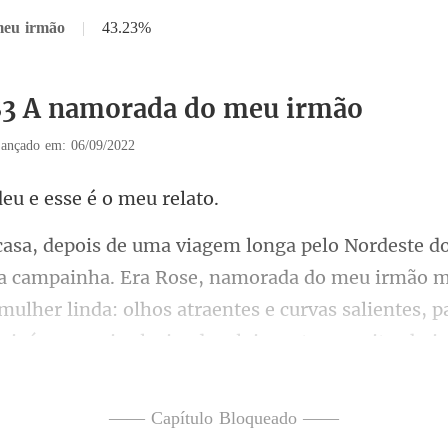
meu irmão
|
43.23%
83 A namorada do meu irmão
ançado em: 06/09/2022
eu e esse é
se, namorada do meu irmão m
ulher linda: olhos atraentes e curvas salientes, p
—— Capítulo Bloqueado ——