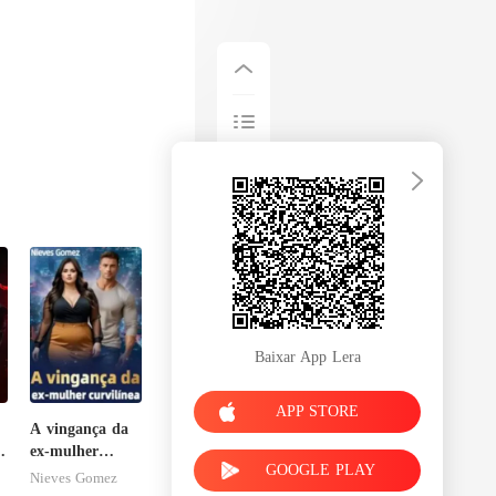
Baixar App Lera
APP STORE
A vingança da
o
ex-mulher
GOOGLE PLAY
curvilínea
Nieves Gomez