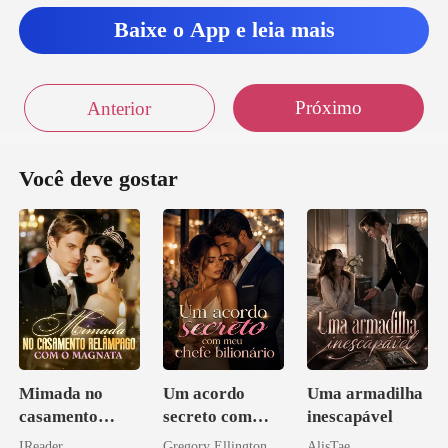
u
Baixe o App e leia mais
Próximo
Anterior
Você deve gostar
Mimada no
Um acordo
Uma armadilha
casamento
secreto com
inescapável
relâmpago com
meu chefe
IReader
Gregory Ellington
AlisTae