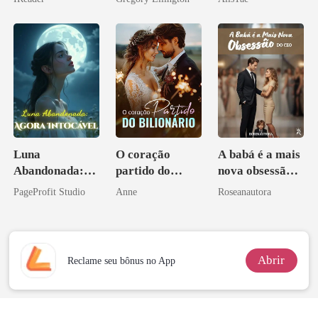
o magnata
bilionário
Luna
O coração
A babá é a mais
Abandonada:
partido do
nova obsessão
Agora Intocável
bilionário
do CEO
PageProfit Studio
Anne
Roseanautora
Abrir
Reclame seu bônus no App