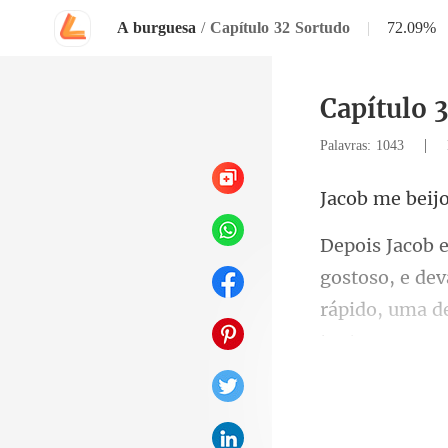
A burguesa
/
Capítulo 32 Sortudo
|
72.09%
Capítulo 
|
Palavras: 1043
rápido, uma d