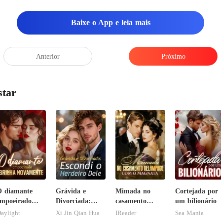
Baixe o App e leia mais
Anterior
Próximo
star
 diamante
Grávida e
Mimada no
Cortejada por
mpoeirado
Divorciada:
casamento
um bilionário
rilha
Escondi o
relâmpago com
aylight
Xi Jin Qian Hua
IReader
Sea Mania
novamente
Herdeiro Dele
o magnata