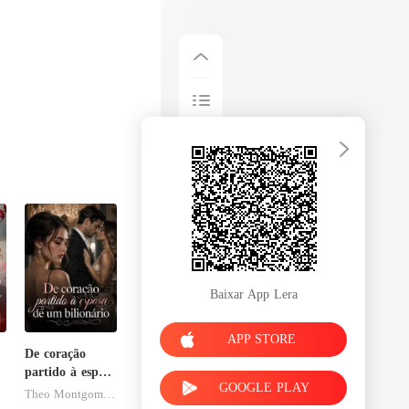
Baixar App Lera
APP STORE
De coração
partido à esposa
GOOGLE PLAY
de um
Theo Montgomery
bilionário