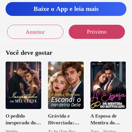
Baixe o App e leia mais
Próximo
Anterior
Você deve gostar
O pedido
Grávida e
A Esposa de
inesperado do
Divorciada:
Mentira do
meu chefe
Escondi o
Sottocapo
Weeble
Xi Jin Qian Hua
Yana _ Shadow