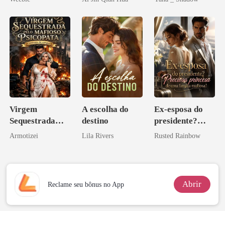
Herdeiro Dele
Virgem
A escolha do
Ex-esposa do
Sequestrada
destino
presidente?
pelo Mafioso
Preciosa
Armotizei
Lila Rivers
Rusted Rainbow
Psicopata :
princesa de uma
CONTRATO
família
DE SANGUE
mafiosa!
Abrir
Reclame seu bônus no App