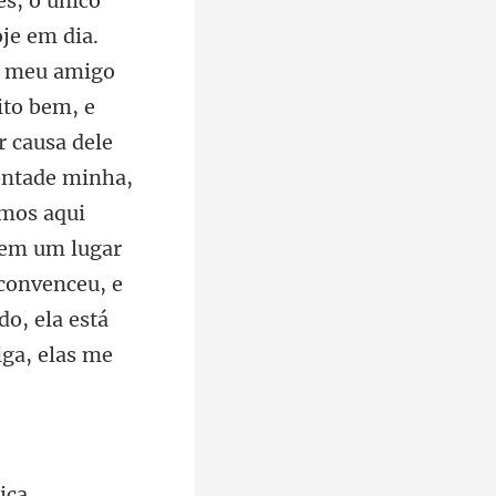
 o meu amigo
ito bem, e
 causa dele
vontade minha,
emos aqui