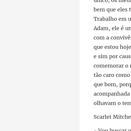
Adam, ele é um
com a convivê
que estou hoj
e sim por cau
co
et Mi