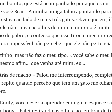
e estava ao lado de mais três gatos. Óbvio que eu já
ele não tirava os olhos de mim, o moreno é muito 
. E você sabe o meu 
complet
 repito quando perc
er 
nthony - Falei revirando os olhos,