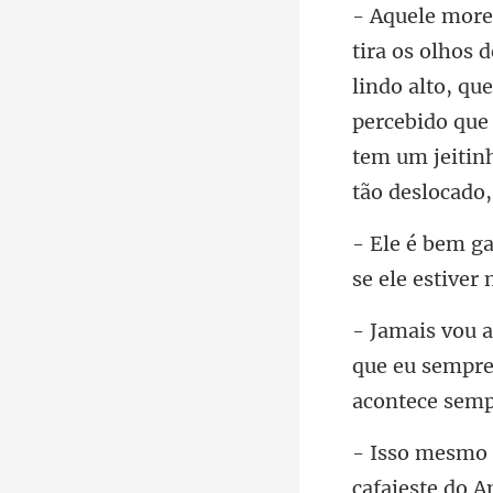
o alto, qu
percebido que 
tem um
se ele es
que eu sempre
cafajeste do A