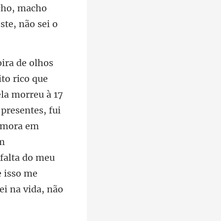
acho, macho
presentes, fui
e mora em
um