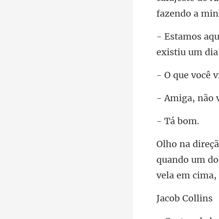
cê v
á b
quando um dos
b Co