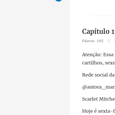
Capítulo 
|
Palavras: 1102
cartilhos, sex
cial da
ora_
et Mi