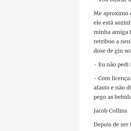
minha amiga E
retribuo a
ão ped
afasto e não 
b Co