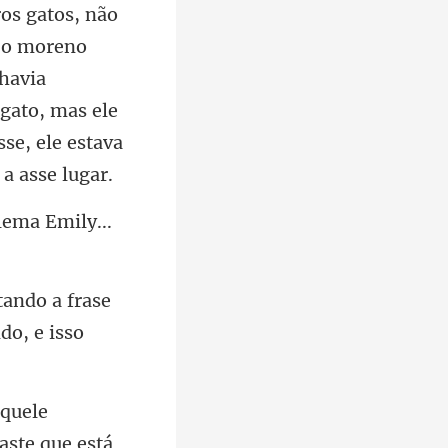
 havia
gato, mas ele
lema Emily...
ando a frase
aquele