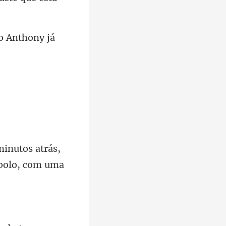
o Anth
minutos atrás,