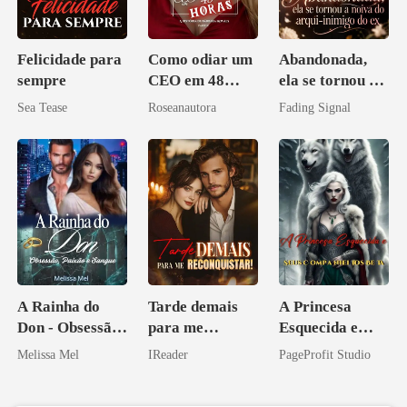
Felicidade para
Como odiar um
Abandonada,
sempre
CEO em 48
ela se tornou a
horas
noiva do arqui-
Sea Tease
Roseanautora
Fading Signal
inimigo do ex
A Rainha do
Tarde demais
A Princesa
Don - Obsessão,
para me
Esquecida e
Paixão e Sangue
reconquistar!
Seus
Melissa Mel
IReader
PageProfit Studio
Companheiros
Beta