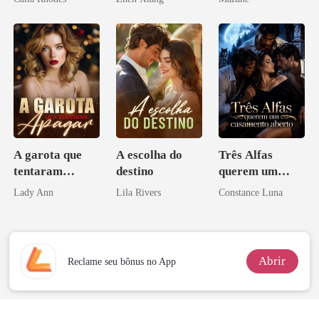
pelo
Arrependiment
o
A garota que
A escolha do
Três Alfas
tentaram
destino
querem um
apagar
casamento
Lady Ann
Lila Rivers
Constance Luna
aberto
Abrir
Reclame seu bônus no App