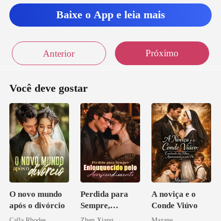
Baixe o App e leia mais
Próximo
Anterior
Você deve gostar
O novo mundo
Perdida para
A noviça e o
após o divórcio
Sempre,
Conde Viúvo
Enlouquecido
Calla Rhodes
Zhen Xiang
Mazane