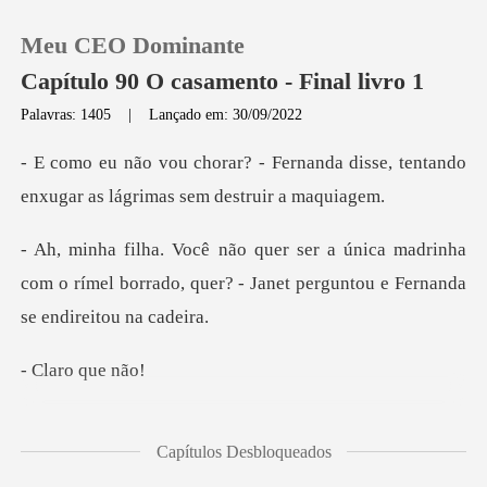
Meu CEO Dominante
Capítulo 90 O casamento - Final livro 1
Palavras: 1405
|
Lançado em: 30/09/2022
0
nanda disse, tentando
enxugar as
Loja
madrinha
com o rímel borrado, quer? - Janet p
Histórico
Sair
ro qu
Baixar App
- Susan reclamou e
Capítulos Desbloqueados
Fernanda