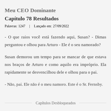
Meu CEO Dominante
Capítulo 78 Resultados
Palavras: 1247
|
Lançado em: 27/09/2022
0
i, Susan? - Dimas
perguntou e olhou
Loja
os braços de Arturo e como aquilo era impróprio. Ela
Histórico
Sair
é o meu namoro. Es
Baixar App
i quem
Capítulos Desbloqueados