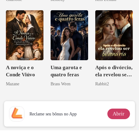
Noivo
zilionária
escrava do rei
maligno
A noviça e o
Uma garota e
Após o divórcio,
Conde Viúvo
quatro feras
ela revelou ser
bilionária
Mazane
Brass Wren
Rabbit2
Abrir
Reclame seu bônus no App