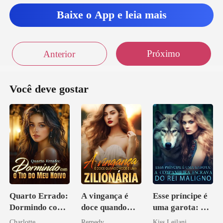
Baixe o App e leia mais
Próximo
Anterior
Você deve gostar
Quarto Errado:
A vingança é
Esse príncipe é
Dormindo com
doce quando
uma garota: A
o Tio do Meu
você é uma
companheira
Charlotte
Remedy
Kiss Leilani