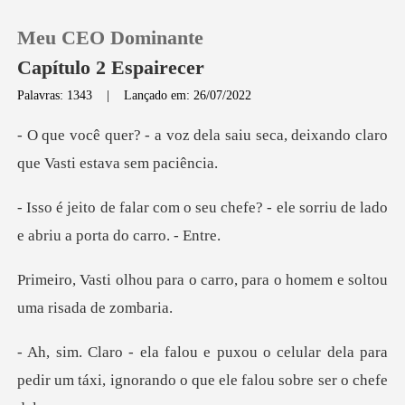
Meu CEO Dominante
Capítulo 2 Espairecer
Palavras: 1343
|
Lançado em: 26/07/2022
0
a saiu seca, deixando claro
qu
Loja
u chefe? - ele sorriu de lado
e
Histórico
o carro, para o homem e sol
Sair
Baixar App
elular dela para
pedir um táxi, ignorand