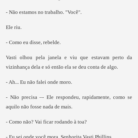
os no traba
ri
u disse,
estavam perto da
vizinhança dela e
não falei
eu, rapidamente, como se
aqu
Vai ficar ro
ê mora, Senhorita