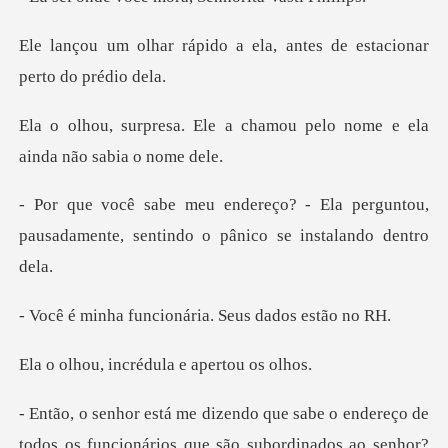
o a ela, antes de estacio
a chamou pelo nome e ela
ai
Ela perguntou,
pausadamente, sentind
ncionária. Seus d
ncrédula e ape
s que são subordinados ao senhor?