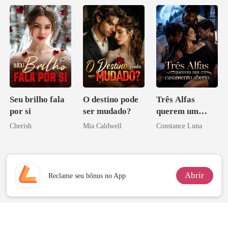
Seu brilho fala
O destino pode
Três Alfas
por si
ser mudado?
querem um
casamento
Cherish
Mia Caldwell
Constance Luna
aberto
Abrir
Reclame seu bônus no App