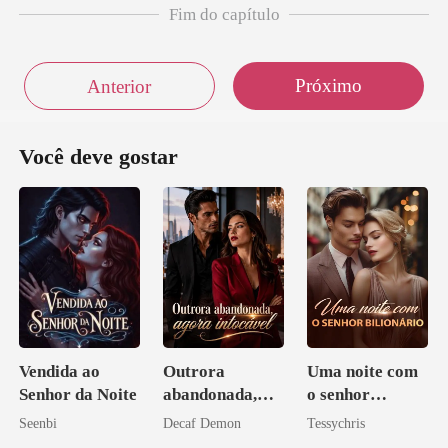
Fim do capítulo
Próximo
Anterior
Você deve gostar
Vendida ao
Outrora
Uma noite com
Senhor da Noite
abandonada,
o senhor
agora intocável
Bilionário
Seenbi
Decaf Demon
Tessychris