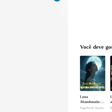
rig
Você deve go
Luna
U
Abandonada:
a
Agora Intocável
c
PageProfit Studio
R
C