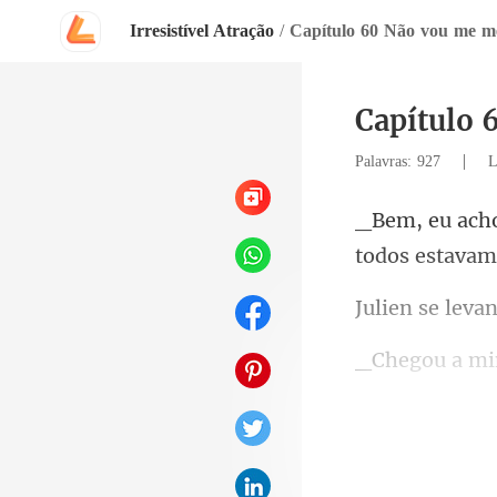
Irresistível Atração
/
Capítulo 60 Não vou me me
Capítulo 
|
Palavras: 927
L
n