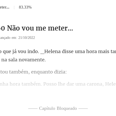
ter...
|
83.33%
60 Não vou me meter...
ançado em: 21/10/2022
ena disse uma hora mais ta
tou também, e
ém. Posso lhe dar uma car
por um momento
—— Capítulo Bloqueado ——