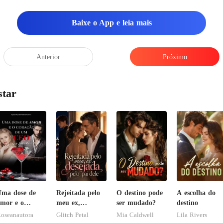
Baixe o App e leia mais
semana de folga, He
Anterior
Próximo
star
ma dose de
Rejeitada pelo
O destino pode
A escolha do
mor e o
meu ex,
ser mudado?
destino
oração de um
desejada pelo
oseanautora
Glitch Petal
Mia Caldwell
Lila Rivers
EO, por favor
pai dele