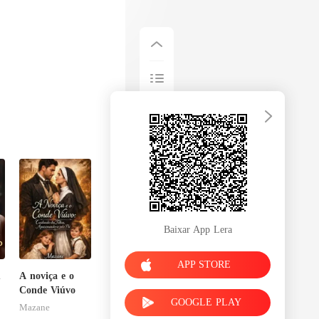
Baixar App Lera
APP STORE
m
A noviça e o
Conde Viúvo
GOOGLE PLAY
Mazane