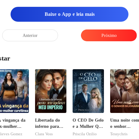
Baixe o App e leia mais
Anterior
Próximo
star
 vingança da
Libertada do
O CEO De Gelo
Uma noite co
x-mulher
inferno para
e a Mulher Que
o senhor
urvilínea
reivindicar meu
Ele Jurou
Bilionário
ieves Gomez
Clara Voss
Priscila Ozilio
Tessychris
império
Odiar