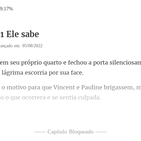
29.17%
1 Ele sabe
ançado em: 05/08/2022
echou a porta silenciosa
e Pauline brigassem, m
Emma estava feliz também, p
—— Capítulo Bloqueado ——