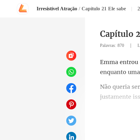
Irresistível Atração
/
Capítulo 21 Ele sabe
|
Capítulo 2
|
Palavras: 870
L
enquan
justamente
m