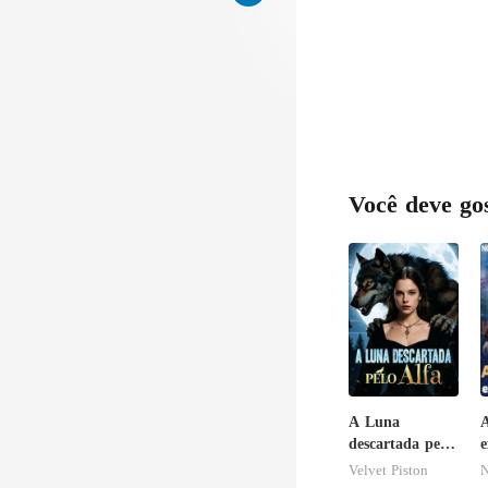
Você deve go
A Luna
A
descartada pelo
e
Alfa
c
Velvet Piston
N