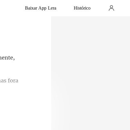
Baixar App Lera
Histórico
mente,
as fora
or ele,