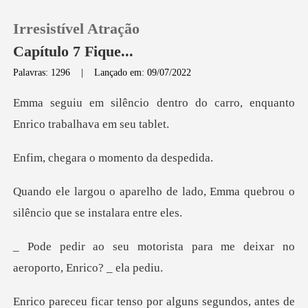
Irresistível Atração
Capítulo 7 Fique...
Palavras: 1296
|
Lançado em: 09/07/2022
0
tro do carro, enquanto
Enri
Loja
a o momento d
Histórico
e lado, Emma quebrou o
silênci
Sair
sta para me deixar no
Baixar App
aero
o por alguns segundos, an