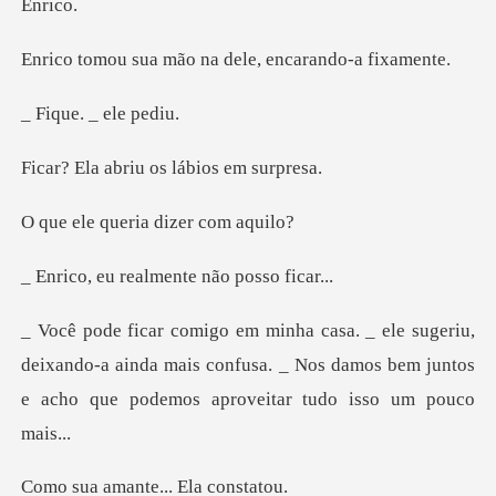
mão na dele, enca
. _ ele
riu os lábios
ueria dizer
ealmente não p
deixando-a ainda mais confusa. _ Nos damos bem juntos
e
ante... Ela