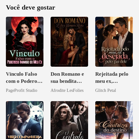
Você deve gostar
Vínculo Falso
Don Romano e
Rejeitada pelo
com o Poderoso
sua bendita
meu ex,
Inimigo do Meu
ruína
desejada pelo
PageProfit Studio
Afrodite LesFolies
Glitch Petal
Ex
pai dele