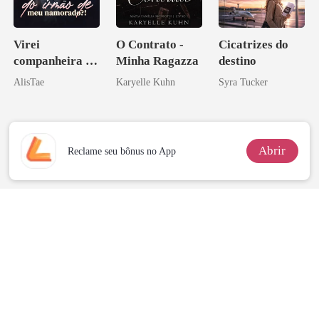
Virei
O Contrato -
Cicatrizes do
companheira do
Minha Ragazza
destino
irmão de meu
AlisTae
Karyelle Kuhn
Syra Tucker
namorado?!
Abrir
Reclame seu bônus no App