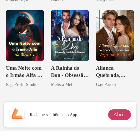
Ascende
Uma Noite com
A Rainha do
Aliança
o Irmão Alfa do
Don - Obsessão,
Quebrada,
Meu Ex
Paixão e Sangue
Segredos
PageProfit Studio
Melissa Mel
Gay Parodi
Bilionários:
Veja-me Brilhar
Abrir
Reclame seu bônus no App