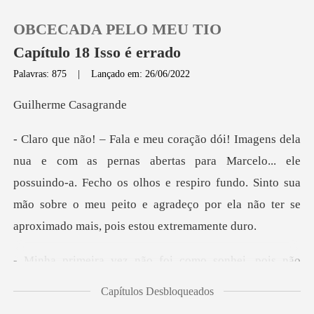
OBCECADA PELO MEU TIO
Capítulo 18 Isso é errado
Palavras: 875
|
Lançado em: 26/06/2022
0
rme Ca
Loja
ara Marcelo... ele
possuindo-a. Fecho os olhos e respiro fundo. Sinto sua
Histórico
mão sobre o
Sair
o foi como sonhei, pois
Baixar App
Capítulos Desbloqueados