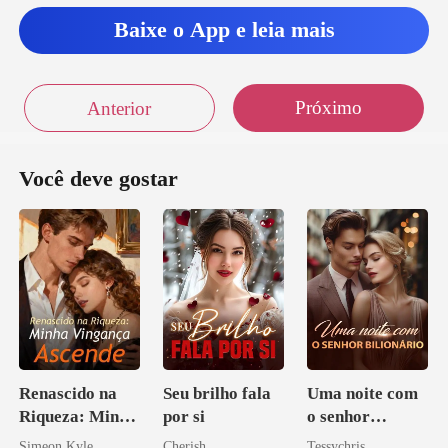
Baixe o App e leia mais
Próximo
Anterior
Você deve gostar
Renascido na
Seu brilho fala
Uma noite com
Riqueza: Minha
por si
o senhor
Vingança
Bilionário
Simeon Kyle
Cherish
Tessychris