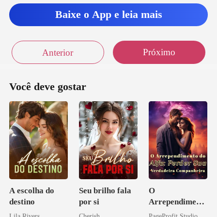
atrevido, s
Baixe o App e leia mais
ia atrevido,
Próximo
Anterior
Você deve gostar
A escolha do
Seu brilho fala
O
destino
por si
Arrependiment
o do Alfa:
Lila Rivers
Cherish
PageProfit Studio