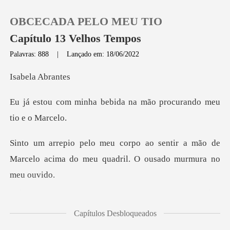
OBCECADA PELO MEU TIO
Capítulo 13 Velhos Tempos
Palavras: 888
|
Lançado em: 18/06/2022
0
la Ab
bebida na mão procuran
Loja
Histórico
ntir a mão de
Marcelo acima do meu qu
Sair
Baixar App
el não me imaginar beija
Capítulos Desbloqueados