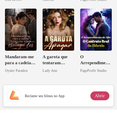
Perder Sua
Verdadeira
Companheira
Mandaram-me
A garota que
O
para a cadeia?
tentaram
Arrependiment
Agora me
apagar
o do Alfa: O
Oyster Paradox
Lady Ann
PageProfit Studio
vejam esmagá-
Contrato Real
los
da Híbrida
Abrir
Reclame seu bônus no App