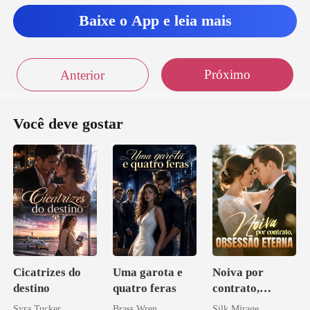
Baixe o App e leia mais
Próximo
Anterior
Você deve gostar
Cicatrizes do
Uma garota e
Noiva por
destino
quatro feras
contrato,
obsessão eterna
Syra Tucker
Brass Wren
Silk Mirage