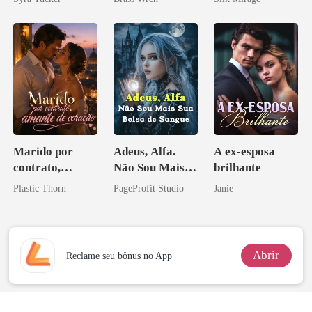
Marido por
Adeus, Alfa.
A ex-esposa
contrato,
Não Sou Mais
brilhante
amante de
Sua Bolsa de
Plastic Thorn
PageProfit Studio
Janie
coração
Sangue
Abrir
Reclame seu bônus no App