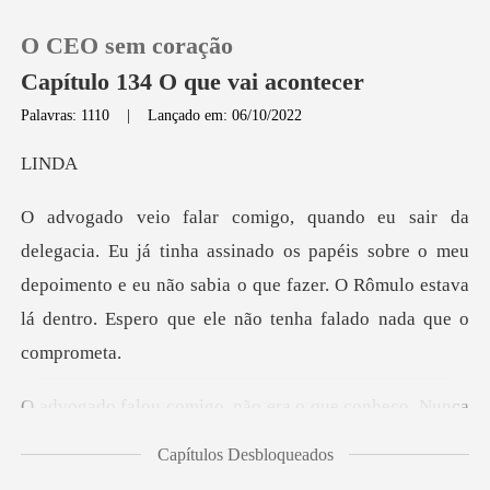
O CEO sem coração
Capítulo 134 O que vai acontecer
Palavras: 1110
|
Lançado em: 06/10/2022
0
I
Loja
inado os papéis sobre o meu
depoimento e eu não sabia o que fazer. O Rômul
Histórico
Sair
conheço. Nunca
Baixar App
o vi na minha vida. Não
Capítulos Desbloqueados