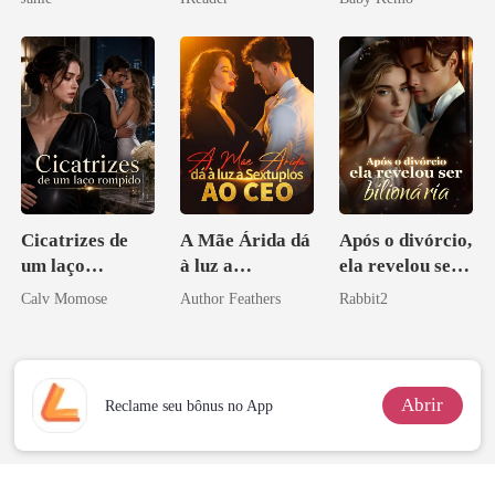
Licantropo
Cicatrizes de
A Mãe Árida dá
Após o divórcio,
um laço
à luz a
ela revelou ser
rompido
Sextuplos ao
bilionária
Calv Momose
Author Feathers
Rabbit2
CEO
Abrir
Reclame seu bônus no App