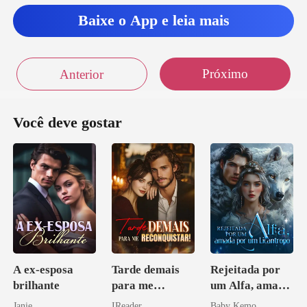
Baixe o App e leia mais
Próximo
Anterior
Você deve gostar
A ex-esposa
Tarde demais
Rejeitada por
brilhante
para me
um Alfa, amada
reconquistar!
por um
Janie
IReader
Baby Kemo