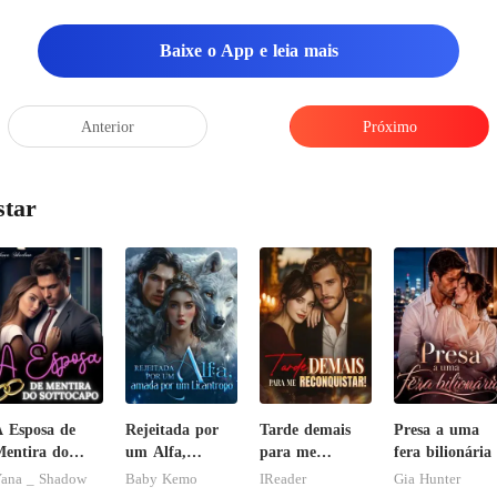
. Beijaram por
Baixe o App e leia mais
Anterior
Próximo
star
 Esposa de
Rejeitada por
Tarde demais
Presa a uma
entira do
um Alfa,
para me
fera bilionária
ottocapo
amada por um
reconquistar!
ana _ Shadow
Baby Kemo
IReader
Gia Hunter
Licantropo