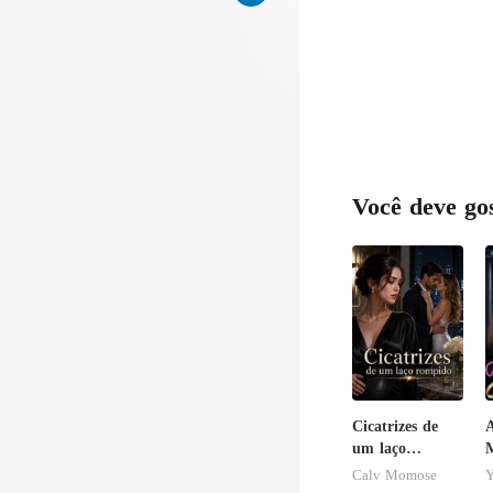
Você deve go
Cicatrizes de
A
um laço
M
rompido
S
Calv Momose
Y