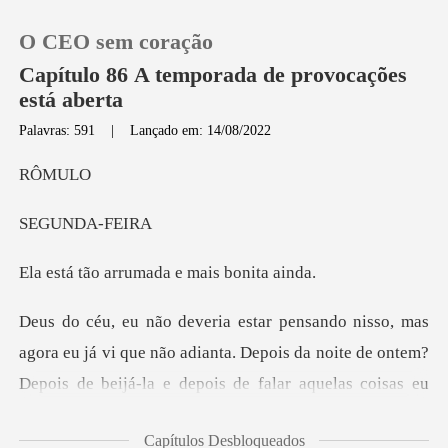
O CEO sem coração
Capítulo 86 A temporada de provocações
está aberta
Palavras: 591
|
Lançado em: 14/08/2022
0
MU
Loja
NDA-
Histórico
rrumada e mais
Sair
dianta. Depois da noite de ontem?
Baixar App
Depois de beijá-la e depois de falar aquelas
Capítulos Desbloqueados