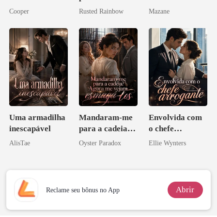
Preciosa
Cooper
Rusted Rainbow
Mazane
princesa de uma
família
mafiosa!
Uma armadilha
Mandaram-me
Envolvida com
inescapável
para a cadeia?
o chefe
Agora me
arrogante
AlisTae
Oyster Paradox
Ellie Wynters
vejam esmagá-
los
Abrir
Reclame seu bônus no App