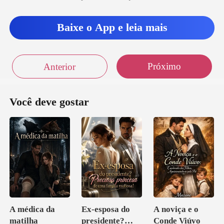
tem, né? E
Baixe o App e leia mais
to
Próximo
Anterior
Você deve gostar
A médica da
Ex-esposa do
A noviça e o
matilha
presidente?
Conde Viúvo