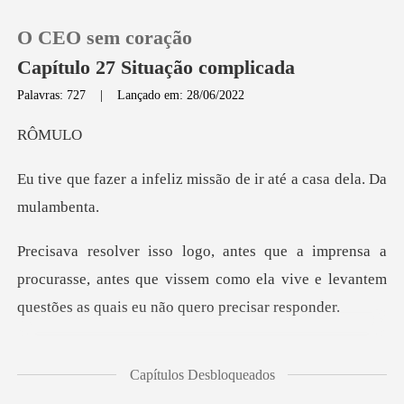
O CEO sem coração
Capítulo 27 Situação complicada
Palavras: 727
|
Lançado em: 28/06/2022
0
MU
liz missão de ir até a c
Loja
Histórico
procurasse, antes que vissem como ela vive e levant
Sair
Baixar App
não saio com esse
Capítulos Desbloqueados
tipo de mulher.