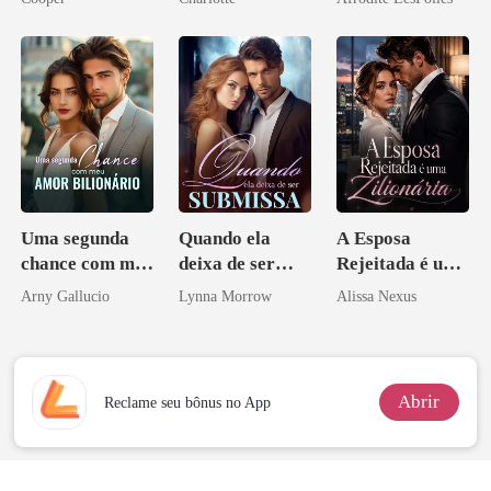
Noivo
Uma segunda
Quando ela
A Esposa
chance com meu
deixa de ser
Rejeitada é uma
amor bilionário
submissa
Zilionária
Arny Gallucio
Lynna Morrow
Alissa Nexus
Abrir
Reclame seu bônus no App