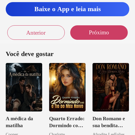
Baixe o App e leia mais
Próximo
Anterior
Você deve gostar
A médica da
Quarto Errado:
Don Romano e
matilha
Dormindo com
sua bendita
o Tio do Meu
ruína
Cooper
Charlotte
Afrodite LesFolies