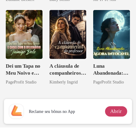
Licantropo
tornei
Dei um Tapa no
A cláusula de
Luna
Meu Noivo e
companheiros
Abandonada:
Casei com o
do professor
Agora Intocável
PageProfit Studio
Kimberly Ingrid
PageProfit Studio
Bilionário
Inimigo Dele
Abrir
Reclame seu bônus no App