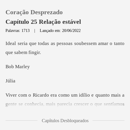
Coração Desprezado
Capítulo 25 Relação estável
Palavras: 1713
|
Lançado em: 20/06/2022
0
pessoas soubessem amar
Loja
Ma
Histórico
ú
Sair
quanto mais a
gente se conhecia, mais par
Baixar App
Capítulos Desbloqueados
tinha total