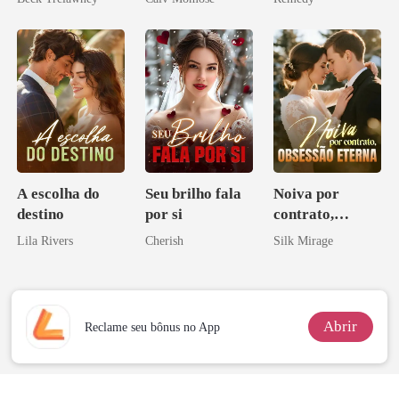
zilionária
A escolha do
Seu brilho fala
Noiva por
destino
por si
contrato,
obsessão eterna
Lila Rivers
Cherish
Silk Mirage
Abrir
Reclame seu bônus no App