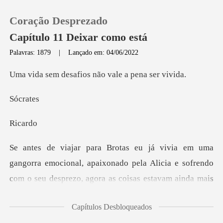
Coração Desprezado
Capítulo 11 Deixar como está
Palavras: 1879
|
Lançado em: 04/06/2022
0
afios não vale a
cr
Loja
ca
Histórico
Sair
apaixonado pela Alicia e sofrendo
com o seu desprezo, agora as coisas
Baixar App
Capítulos Desbloqueados
Brotas me tirava o son