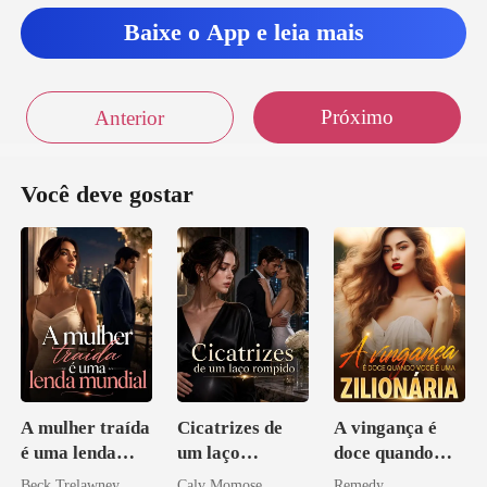
Baixe o App e leia mais
Próximo
Anterior
Você deve gostar
A mulher traída
Cicatrizes de
A vingança é
é uma lenda
um laço
doce quando
mundial
rompido
você é uma
Beck Trelawney
Calv Momose
Remedy